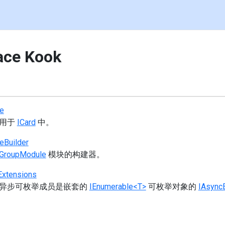
ce Kook
e
可用于
ICard
中。
eBuilder
nGroupModule
模块的构建器。
xtensions
异步可枚举成员是嵌套的
IEnumerable<T>
可枚举对象的
IAsync