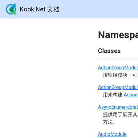
Kook.Net 文档
Namespa
Classes
ActionGroupModul
按钮组模块，
ActionGroupModul
用来构建
Actio
AsyncEnumerableE
提供用于展开其
方法。
AudioModule