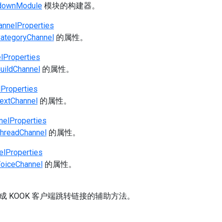
downModule
模块的构建器。
annelProperties
CategoryChannel
的属性。
lProperties
GuildChannel
的属性。
Properties
TextChannel
的属性。
nelProperties
ThreadChannel
的属性。
elProperties
VoiceChannel
的属性。
成 KOOK 客户端跳转链接的辅助方法。