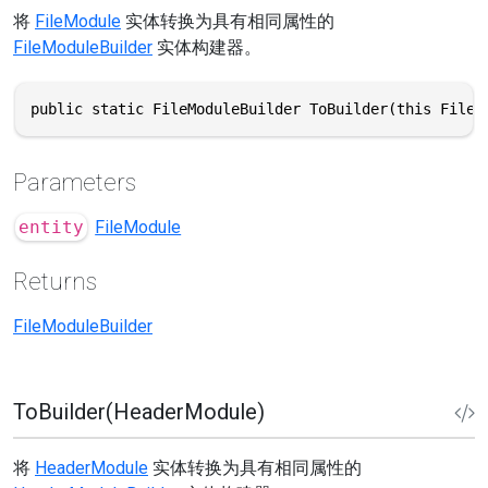
将
FileModule
实体转换为具有相同属性的
FileModuleBuilder
实体构建器。
public static FileModuleBuilder ToBuilder(this FileM
Parameters
entity
FileModule
Returns
FileModuleBuilder
ToBuilder(HeaderModule)
将
HeaderModule
实体转换为具有相同属性的