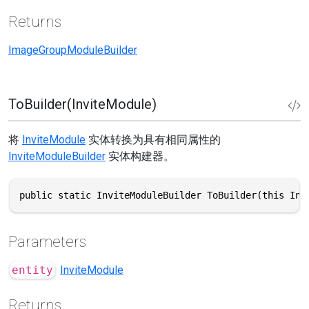
Returns
ImageGroupModuleBuilder
ToBuilder(InviteModule)
将
InviteModule
实体转换为具有相同属性的
InviteModuleBuilder
实体构建器。
public static InviteModuleBuilder ToBuilder(this Inv
Parameters
entity
InviteModule
Returns