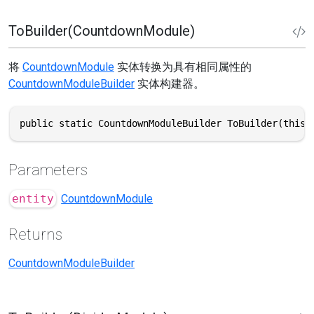
ToBuilder(CountdownModule)
将
CountdownModule
实体转换为具有相同属性的
CountdownModuleBuilder
实体构建器。
public static CountdownModuleBuilder ToBuilder(this 
Parameters
entity
CountdownModule
Returns
CountdownModuleBuilder