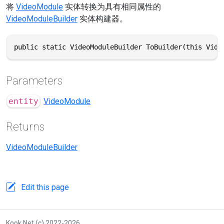
将
VideoModule
实体转换为具有相同属性的
VideoModuleBuilder
实体构建器。
public static VideoModuleBuilder ToBuilder(this Vide
Parameters
entity
VideoModule
Returns
VideoModuleBuilder
Edit this page
Kook.Net (c) 2022-2026