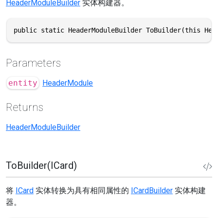
HeaderModuleBuilder
实体构建器。
public static HeaderModuleBuilder ToBuilder(this Hea
Parameters
entity
HeaderModule
Returns
HeaderModuleBuilder
ToBuilder(ICard)
将
ICard
实体转换为具有相同属性的
ICardBuilder
实体构建
器。