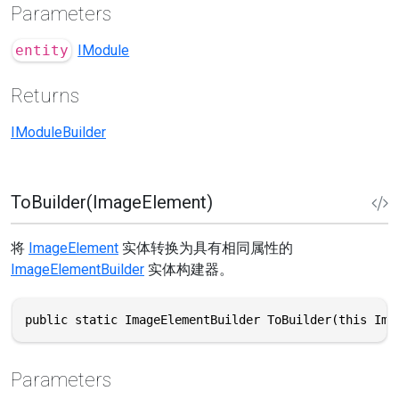
Parameters
entity
IModule
Returns
IModuleBuilder
ToBuilder(ImageElement)
将
ImageElement
实体转换为具有相同属性的
ImageElementBuilder
实体构建器。
public static ImageElementBuilder ToBuilder(this Ima
Parameters