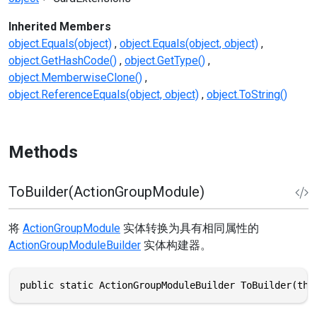
Inherited Members
object.Equals(object)
object.Equals(object, object)
object.GetHashCode()
object.GetType()
object.MemberwiseClone()
object.ReferenceEquals(object, object)
object.ToString()
Methods
ToBuilder(ActionGroupModule)
将
ActionGroupModule
实体转换为具有相同属性的
ActionGroupModuleBuilder
实体构建器。
public static ActionGroupModuleBuilder ToBuilder(thi