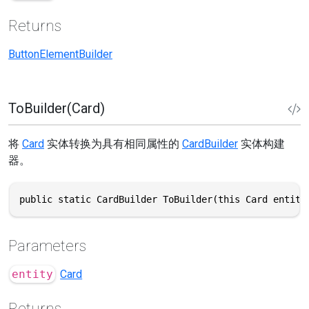
Returns
ButtonElementBuilder
ToBuilder(Card)
将
Card
实体转换为具有相同属性的
CardBuilder
实体构建
器。
public static CardBuilder ToBuilder(this Card entity
Parameters
entity
Card
Returns