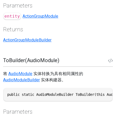
Parameters
entity
ActionGroupModule
Returns
ActionGroupModuleBuilder
ToBuilder(AudioModule)
将
AudioModule
实体转换为具有相同属性的
AudioModuleBuilder
实体构建器。
public static AudioModuleBuilder ToBuilder(this Audi
Parameters