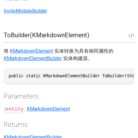
InviteModuleBuilder
ToBuilder(KMarkdownElement)
将
KMarkdownElement
实体转换为具有相同属性的
KMarkdownElementBuilder
实体构建器。
public static KMarkdownElementBuilder ToBuilder(this
Parameters
entity
KMarkdownElement
Returns
KMarkdownElementBuilder