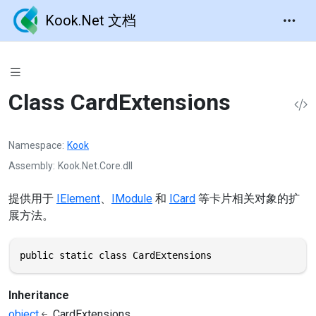
Kook.Net 文档
Class CardExtensions
Namespace
Kook
Assembly
Kook.Net.Core.dll
提供用于
IElement
、
IModule
和
ICard
等卡片相关对象的扩
展方法。
public static class CardExtensions
Inheritance
object
CardExtensions