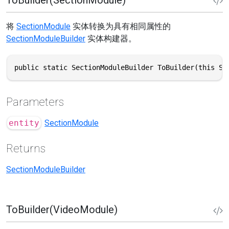
ToBuilder(SectionModule)
将
SectionModule
实体转换为具有相同属性的
SectionModuleBuilder
实体构建器。
public static SectionModuleBuilder ToBuilder(this Se
Parameters
entity
SectionModule
Returns
SectionModuleBuilder
ToBuilder(VideoModule)