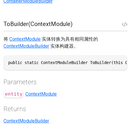
ContainerModuleBuilder
ToBuilder(ContextModule)
将
ContextModule
实体转换为具有相同属性的
ContextModuleBuilder
实体构建器。
public static ContextModuleBuilder ToBuilder(this Co
Parameters
entity
ContextModule
Returns
ContextModuleBuilder