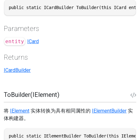
public static ICardBuilder ToBuilder(this ICard enti
Parameters
entity
ICard
Returns
ICardBuilder
ToBuilder(IElement)
将
IElement
实体转换为具有相同属性的
IElementBuilder
实
体构建器。
public static IElementBuilder ToBuilder(this IElemen