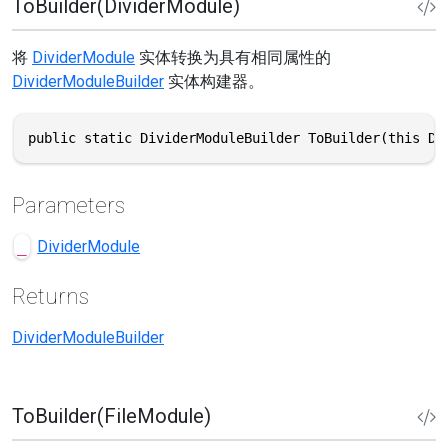
ToBuilder(DividerModule)
将
DividerModule
实体转换为具有相同属性的
DividerModuleBuilder
实体构建器。
public static DividerModuleBuilder ToBuilder(this Di
Parameters
_
DividerModule
Returns
DividerModuleBuilder
ToBuilder(FileModule)