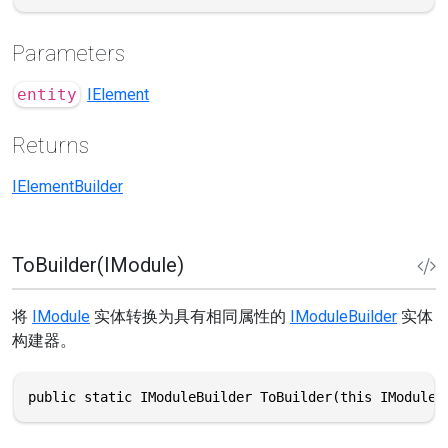
Parameters
entity
IElement
Returns
IElementBuilder
ToBuilder(IModule)
将
IModule
实体转换为具有相同属性的
IModuleBuilder
实体
构建器。
public static IModuleBuilder ToBuilder(this IModule 