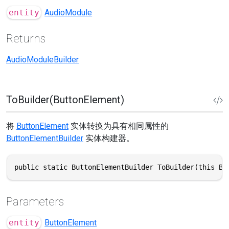
entity
AudioModule
Returns
AudioModuleBuilder
ToBuilder(ButtonElement)
将
ButtonElement
实体转换为具有相同属性的
ButtonElementBuilder
实体构建器。
public static ButtonElementBuilder ToBuilder(this Bu
Parameters
entity
ButtonElement