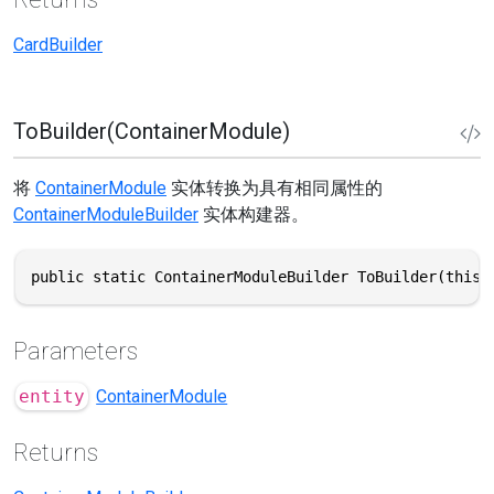
CardBuilder
ToBuilder(ContainerModule)
将
ContainerModule
实体转换为具有相同属性的
ContainerModuleBuilder
实体构建器。
public static ContainerModuleBuilder ToBuilder(this 
Parameters
entity
ContainerModule
Returns