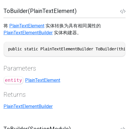
ToBuilder(PlainTextElement)
将
PlainTextElement
实体转换为具有相同属性的
PlainTextElementBuilder
实体构建器。
public static PlainTextElementBuilder ToBuilder(this
Parameters
entity
PlainTextElement
Returns
PlainTextElementBuilder