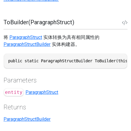
ToBuilder(ParagraphStruct)
将
ParagraphStruct
实体转换为具有相同属性的
ParagraphStructBuilder
实体构建器。
public static ParagraphStructBuilder ToBuilder(this 
Parameters
entity
ParagraphStruct
Returns
ParagraphStructBuilder