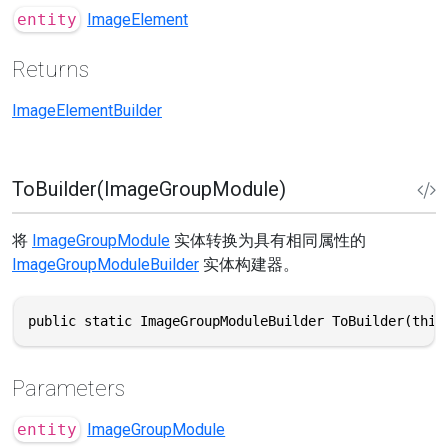
entity
ImageElement
Returns
ImageElementBuilder
ToBuilder(ImageGroupModule)
将
ImageGroupModule
实体转换为具有相同属性的
ImageGroupModuleBuilder
实体构建器。
public static ImageGroupModuleBuilder ToBuilder(this
Parameters
entity
ImageGroupModule