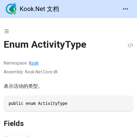
Kook.Net 文档
Enum ActivityType
Namespace
Kook
Assembly
Kook.Net.Core.dll
表示活动的类型。
public enum ActivityType
Fields