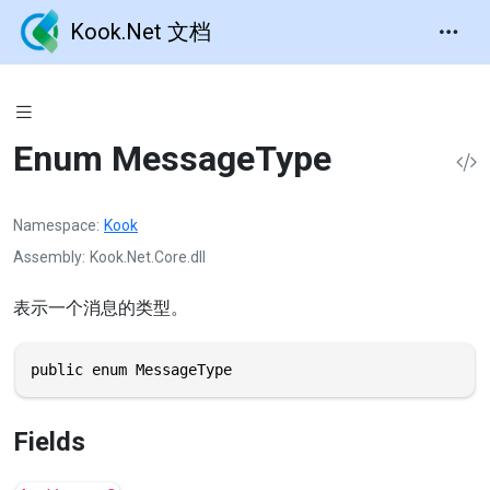
Kook.Net 文档
Enum MessageType
Namespace
Kook
Assembly
Kook.Net.Core.dll
表示一个消息的类型。
public enum MessageType
Fields