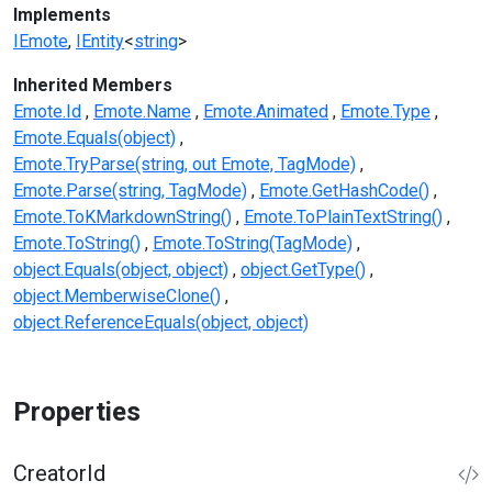
Implements
IEmote
IEntity
<
string
>
Inherited Members
Emote.Id
Emote.Name
Emote.Animated
Emote.Type
Emote.Equals(object)
Emote.TryParse(string, out Emote, TagMode)
Emote.Parse(string, TagMode)
Emote.GetHashCode()
Emote.ToKMarkdownString()
Emote.ToPlainTextString()
Emote.ToString()
Emote.ToString(TagMode)
object.Equals(object, object)
object.GetType()
object.MemberwiseClone()
object.ReferenceEquals(object, object)
Properties
CreatorId