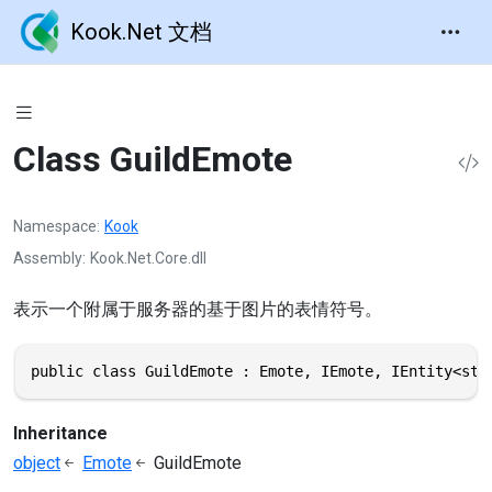
Kook.Net 文档
Class GuildEmote
Namespace
Kook
Assembly
Kook.Net.Core.dll
表示一个附属于服务器的基于图片的表情符号。
public class GuildEmote : Emote, IEmote, IEntity<str
Inheritance
object
Emote
GuildEmote