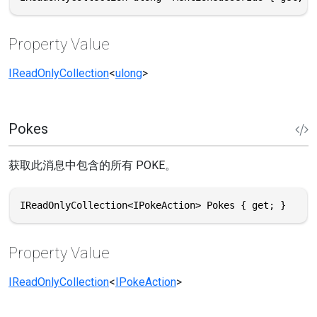
Property Value
IReadOnlyCollection
<
ulong
>
Pokes
获取此消息中包含的所有 POKE。
IReadOnlyCollection<IPokeAction> Pokes { get; }
Property Value
IReadOnlyCollection
<
IPokeAction
>