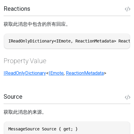
Reactions
获取此消息中包含的所有回应。
IReadOnlyDictionary<IEmote, ReactionMetadata> Reacti
Property Value
IReadOnlyDictionary
<
IEmote
,
ReactionMetadata
>
Source
获取此消息的来源。
MessageSource Source { get; }