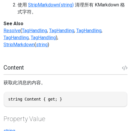
使用
StripMarkdown(string)
清理所有 KMarkdown 格
式字符。
See Also
Resolve
(
TagHandling
,
TagHandling
,
TagHandling
,
TagHandling
,
TagHandling
)
StripMarkdown
(
string
)
Content
获取此消息的内容。
string Content { get; }
Property Value
string