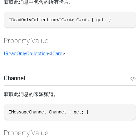
获取此消息中包含的所有卡片。
IReadOnlyCollection<ICard> Cards { get; }
Property Value
IReadOnlyCollection
<
ICard
>
Channel
获取此消息的来源频道。
IMessageChannel Channel { get; }
Property Value