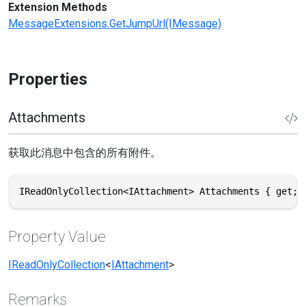
Extension Methods
MessageExtensions.GetJumpUrl(IMessage)
Properties
Attachments
获取此消息中包含的所有附件。
IReadOnlyCollection<IAttachment> Attachments { get; 
Property Value
IReadOnlyCollection
<
IAttachment
>
Remarks