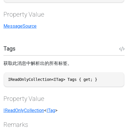
Property Value
MessageSource
Tags
获取此消息中解析出的所有标签。
IReadOnlyCollection<ITag> Tags { get; }
Property Value
IReadOnlyCollection
<
ITag
>
Remarks