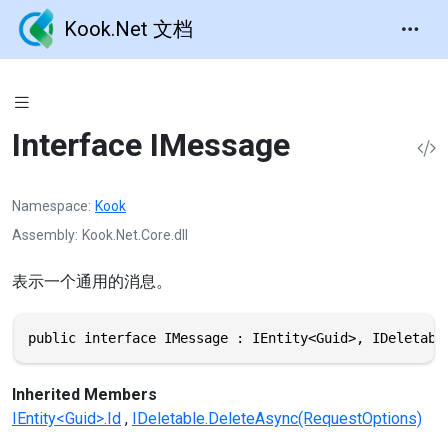
Kook.Net 文档
Interface IMessage
Namespace
Kook
Assembly
Kook.Net.Core.dll
表示一个通用的消息。
public interface IMessage : IEntity<Guid>, IDeletabl
Inherited Members
IEntity<Guid>.Id
IDeletable.DeleteAsync(RequestOptions)