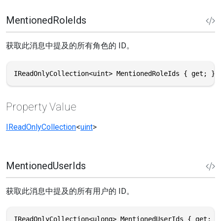
MentionedRoleIds
获取此消息中提及的所有角色的 ID。
IReadOnlyCollection<uint> MentionedRoleIds { get; }
Property Value
IReadOnlyCollection
<
uint
>
MentionedUserIds
获取此消息中提及的所有用户的 ID。
IReadOnlyCollection<ulong> MentionedUserIds { get; }