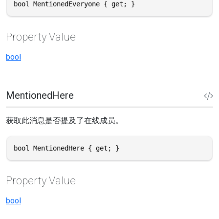
bool MentionedEveryone { get; }
Property Value
bool
MentionedHere
获取此消息是否提及了在线成员。
bool MentionedHere { get; }
Property Value
bool