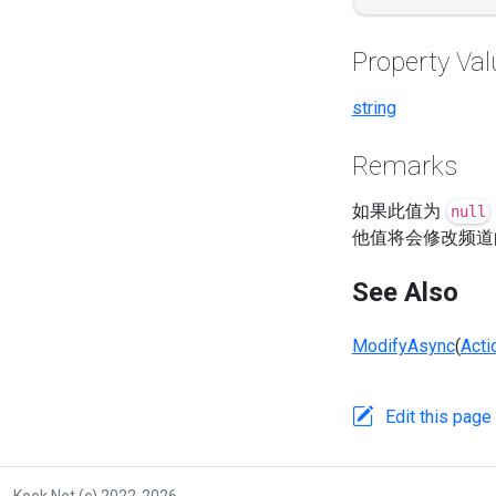
Property Val
string
Remarks
如果此值为
null
他值将会修改频道
See Also
ModifyAsync
(
Acti
Edit this page