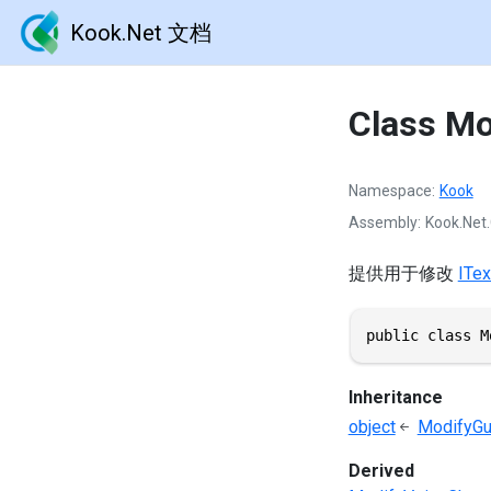
Kook.Net 文档
Class Mo
Namespace
Kook
Assembly
Kook.Net.
提供用于修改
ITex
public class M
Inheritance
object
ModifyGu
Derived