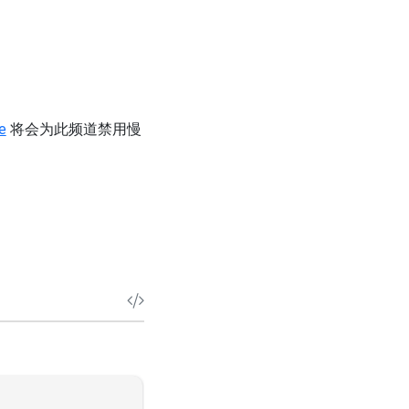
e
将会为此频道禁用慢
。