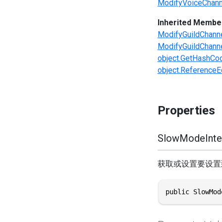
ModifyVoiceChann
Inherited Membe
ModifyGuildChann
ModifyGuildChanne
object.GetHashCod
object.ReferenceEq
Properties
SlowModeInte
获取或设置要设置
public SlowMod