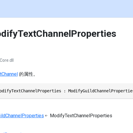
difyTextChannelProperties
Core.dll
tChannel
的属性。
odifyTextChannelProperties : ModifyGuildChannelPropertie
ildChannelProperties
ModifyTextChannelProperties