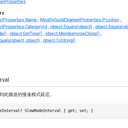
elProperties
rs
elProperties.Name
ModifyGuildChannelProperties.Position
lProperties.CategoryId
object.Equals(object)
object.Equals(obj
e()
object.GetType()
object.MemberwiseClone()
uals(object, object)
object.ToString()
rval
到此频道的慢速模式延迟。
eInterval? SlowModeInterval { get; set; }